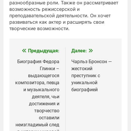
разнообразные роли. Также он рассматривает
возможность режиссерской и
преподавательской деятельности. Он хочет
развиваться как актер и расширять свои
творческие возможности.
Предыдущая:
Далее:
Навигация
по
Биография Федора
Чарльз Бронсон —
Глинки –
жестокий
записям
выдающегося
преступник с
композитора, певца
уникальной
и музыкального
биографией
деятеля, чьи
достижения и
творчество
оставили
неизгладимый след