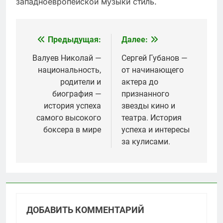
западноевропейской музыки стиль.
Предыдущая:
Далее:
Навигация
по
Валуев Николай —
Сергей Губанов —
национальность,
от начинающего
записям
родители и
актера до
биография —
признанного
история успеха
звезды кино и
самого высокого
театра. История
боксера в мире
успеха и интересы
за кулисами.
ДОБАВИТЬ КОММЕНТАРИЙ