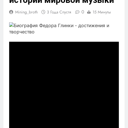
0
Mining_broth
3 Года Спустя
15 Минуты