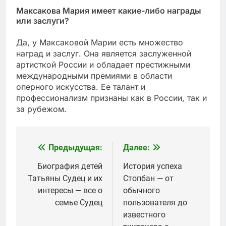
Максакова Мария имеет какие-либо награды
или заслуги?
Да, у Максаковой Марии есть множество
наград и заслуг. Она является заслуженной
артисткой России и обладает престижными
международными премиями в области
оперного искусства. Ее талант и
профессионализм признаны как в России, так и
за рубежом.
Предыдущая:
Далее:
Навигация
по
Биография детей
История успеха
Татьяны Судец и их
Стопбан — от
записям
интересы — все о
обычного
семье Судец
пользователя до
известного