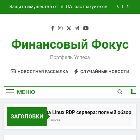
Перейти
спокойствие сегодня
к
Займ под залог: виды обеспечения,
содержимому
требования и этапы оформления
Текущее состояние транспортного сообщения
между российским и турецким курортами
сегодня
Финансовый Фокус
Аренда Linux RDP сервера: полный обзор
возможностей и преимуществ
Защита имущества от БПЛА: застрахуйте свое
Портфель Успеха
спокойствие сегодня
Займ под залог: виды обеспечения,
НОВОСТНАЯ РАССЫЛКА
СЛУЧАЙНЫЕ НОВОСТИ
требования и этапы оформления
Текущее состояние транспортного сообщения
между российским и турецким курортами
МЕНЮ
сегодня
Аренда Linux RDP сервера: полный обзор во
ЗАГОЛОВКИ
1 Месяц Спустя