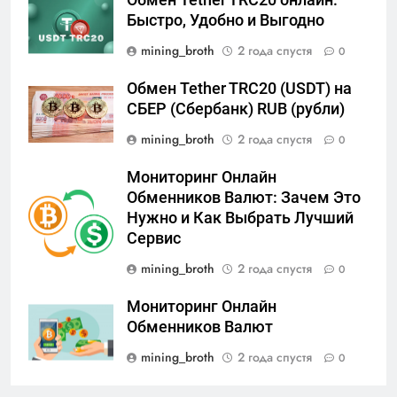
Обмен Tether TRC20 онлайн:
Быстро, Удобно и Выгодно
mining_broth
2 года спустя
0
Обмен Tether TRC20 (USDT) на
СБЕР (Сбербанк) RUB (рубли)
mining_broth
2 года спустя
0
Мониторинг Онлайн
Обменников Валют: Зачем Это
Нужно и Как Выбрать Лучший
Сервис
mining_broth
2 года спустя
0
Мониторинг Онлайн
Обменников Валют
mining_broth
2 года спустя
0