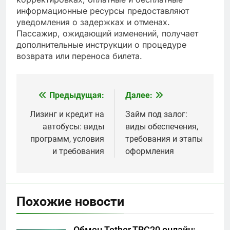
информационные ресурсы предоставляют
уведомления о задержках и отменах.
Пассажир, ожидающий изменений, получает
дополнительные инструкции о процедуре
возврата или переноса билета.
Предыдущая:
Далее:
Навигация
по
Лизинг и кредит на
Займ под залог:
автобусы: виды
виды обеспечения,
записям
программ, условия
требования и этапы
и требования
оформления
Похожие новости