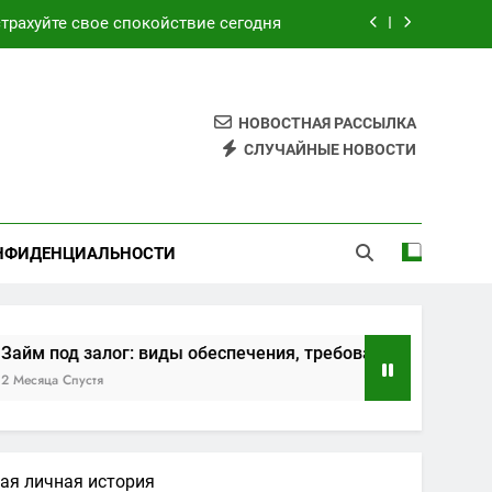
ия, требования и этапы оформления
ским и турецким курортами сегодня
НОВОСТНАЯ РАССЫЛКА
 обзор возможностей и преимуществ
СЛУЧАЙНЫЕ НОВОСТИ
трахуйте свое спокойствие сегодня
ия, требования и этапы оформления
НФИДЕНЦИАЛЬНОСТИ
ским и турецким курортами сегодня
 залог: виды обеспечения, требования и этапы оформлени
устя
ая личная история