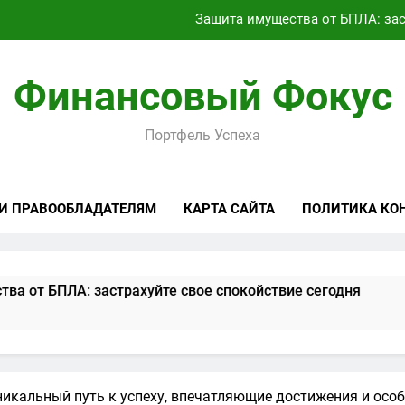
Займ под залог: виды обеспечен
Текущее состояние транспортного сообщения между россий
Финансовый Фокус
Аренда Linux RDP сервера: полный
Портфель Успеха
Защита имущества от БПЛА: зас
Займ под залог: виды обеспечен
 И ПРАВООБЛАДАТЕЛЯМ
КАРТА САЙТА
ПОЛИТИКА КО
Текущее состояние транспортного сообщения между россий
А: застрахуйте свое спокойствие сегодня
Займ под
2 Месяца Сп
икальный путь к успеху, впечатляющие достижения и особ