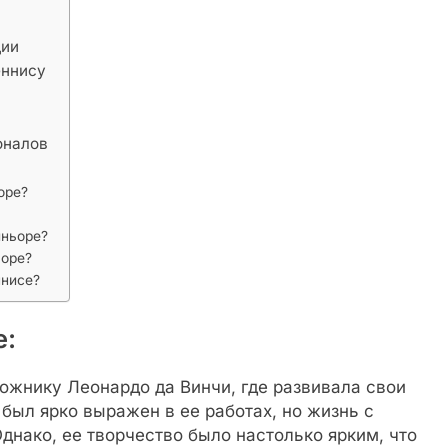
ции
еннису
оналов
оре?
иньоре?
ьоре?
ннисе?
е:
ожнику Леонардо да Винчи, где развивала свои
 был ярко выражен в ее работах, но жизнь с
нако, ее творчество было настолько ярким, что