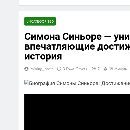
UNCATEGORISED
Симона Синьоре — уни
впечатляющие достиж
история
0
Mining_broth
3 Года Спустя
18 Минуты