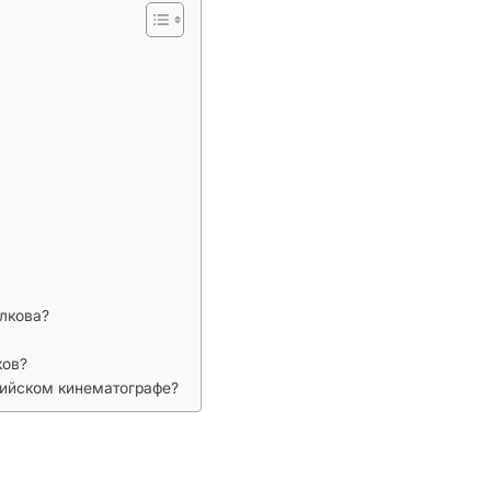
лкова?
ков?
сийском кинематографе?