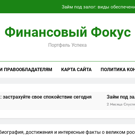
Займ под залог: виды обеспечен
Текущее состояние транспортного сообщения между россий
Финансовый Фокус
Аренда Linux RDP сервера: полный
Портфель Успеха
Защита имущества от БПЛА: зас
Займ под залог: виды обеспечен
 И ПРАВООБЛАДАТЕЛЯМ
КАРТА САЙТА
ПОЛИТИКА КО
Текущее состояние транспортного сообщения между россий
те свое спокойствие сегодня
Займ под залог: виды 
2 Месяца Спустя
биография, достижения и интересные факты о великом ро