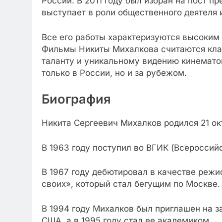
России. В 2011 году был избран на пост п
выступает в роли общественного деятеля 
Все его работы характеризуются высоким
Фильмы Никиты Михалкова считаются клас
таланту и уникальному видению кинематог
только в России, но и за рубежом.
Биография
Никита Сергеевич Михалков родился 21 ок
В 1963 году поступил во ВГИК (Всероссий
В 1967 году дебютировал в качестве реж
своих», который стал бегущим по Москве.
В 1994 году Михалков был приглашен на 
США, а в 1995 году стал ее академиком.