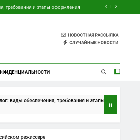
ия, требования и этапы оформления
ским и турецким курортами сегодня
 обзор возможностей и преимуществ
НОВОСТНАЯ РАССЫЛКА
СЛУЧАЙНЫЕ НОВОСТИ
трахуйте свое спокойствие сегодня
ия, требования и этапы оформления
НФИДЕНЦИАЛЬНОСТИ
ским и турецким курортами сегодня
обеспечения, требования и этапы оформления
ссийском режиссере