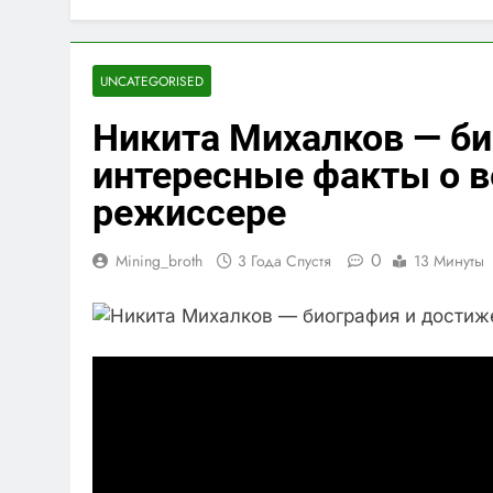
UNCATEGORISED
Никита Михалков — би
интересные факты о 
режиссере
0
Mining_broth
3 Года Спустя
13 Минуты