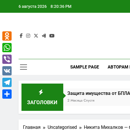
Перейти
6 августа 2026
8:20:37 PM
к
содержимому
Odnoklassniki
WhatsApp
SAMPLE PAGE
АВТОРАМ
Viber
VK
Telegram
 преимуществ
Защита имущества от БПЛА: застрахуй
2 Месяца Спустя
ЗАГОЛОВКИ
Отправить
Главная
Uncategorised
Никита Михалков — 