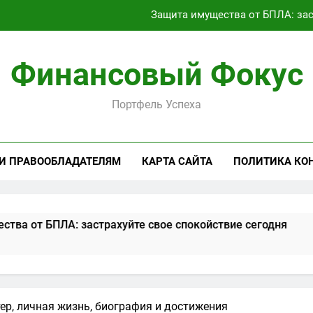
Займ под залог: виды обеспечен
Текущее состояние транспортного сообщения между россий
Финансовый Фокус
Аренда Linux RDP сервера: полный
Портфель Успеха
Защита имущества от БПЛА: зас
Займ под залог: виды обеспечен
 И ПРАВООБЛАДАТЕЛЯМ
КАРТА САЙТА
ПОЛИТИКА КО
Текущее состояние транспортного сообщения между россий
: застрахуйте свое спокойствие сегодня
Займ под 
2 Месяца Спу
ер, личная жизнь, биография и достижения