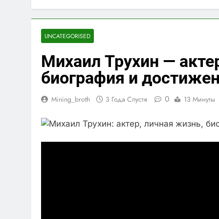
UNCATEGORISED
Михаил Трухин — актер
биография и достиже
0
Mining_broth
3 Года Спустя
13 Минуты