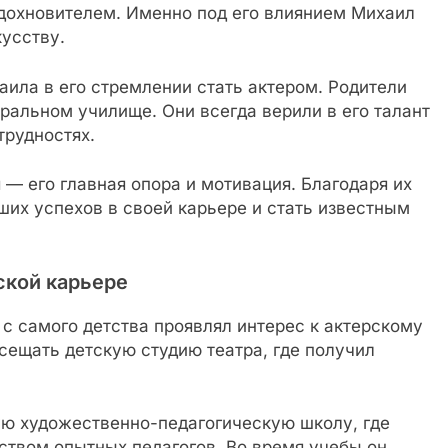
дохновителем. Именно под его влиянием Михаил
кусству.
ила в его стремлении стать актером. Родители
ральном училище. Они всегда верили в его талант
трудностях.
 — его главная опора и мотивация. Благодаря их
ших успехов в своей карьере и стать известным
ской карьере
 с самого детства проявлял интерес к актерскому
осещать детскую студию театра, где получил
ую художественно-педагогическую школу, где
ством опытных педагогов. Во время учебы он