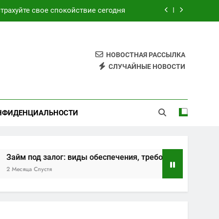
ия, требования и этапы оформления
ским и турецким курортами сегодня
НОВОСТНАЯ РАССЫЛКА
 обзор возможностей и преимуществ
СЛУЧАЙНЫЕ НОВОСТИ
трахуйте свое спокойствие сегодня
ия, требования и этапы оформления
НФИДЕНЦИАЛЬНОСТИ
ским и турецким курортами сегодня
залог: виды обеспечения, требования и этапы оформлени
стя