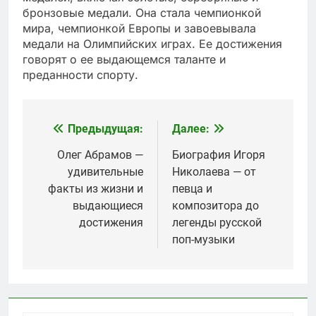
бронзовые медали. Она стала чемпионкой
мира, чемпионкой Европы и завоевывала
медали на Олимпийских играх. Ее достижения
говорят о ее выдающемся таланте и
преданности спорту.
Предыдущая:
Далее:
Навигация
по
Олег Абрамов —
Биография Игоря
удивительные
Николаева — от
записям
факты из жизни и
певца и
выдающиеся
композитора до
достижения
легенды русской
поп-музыки