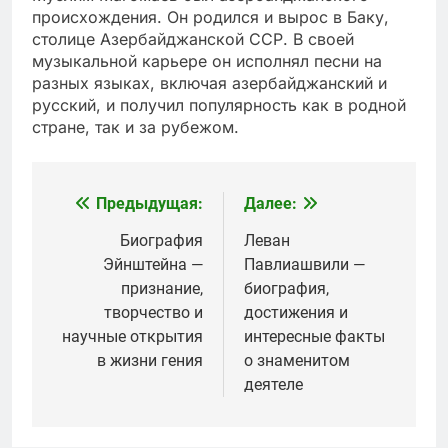
происхождения. Он родился и вырос в Баку,
столице Азербайджанской ССР. В своей
музыкальной карьере он исполнял песни на
разных языках, включая азербайджанский и
русский, и получил популярность как в родной
стране, так и за рубежом.
Предыдущая:
Далее:
Навигация
по
Биография
Леван
Эйнштейна —
Павлиашвили —
записям
признание,
биография,
творчество и
достижения и
научные открытия
интересные факты
в жизни гения
о знаменитом
деятеле