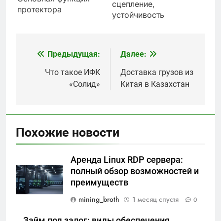
сцепление,
протектора
устойчивость
Предыдущая:
Далее:
Навигация
по
Что такое ИФК
Доставка грузов из
«Солид»
Китая в Казахстан
записям
Похожие новости
Аренда Linux RDP сервера:
полный обзор возможностей и
преимуществ
mining_broth
1 месяц спустя
0
Займ под залог: виды обеспечения,