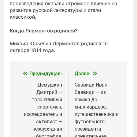
произведения оказали огромное влияние на
развитие русской литературы и стали
классикой.
Когда Лермонтов родился?
Михаил Юрьевич Лермонтов родился 15
октября 1814 года.
Предыдущая:
Далее:
Навигация
по
Демушкин
Саввиди Иван
Дмитрий —
Саввиди — из
записям
талантливый
бомжа до
спортсмен,
миллиардера,
исследователь и
путешественника и
активист —
футбольного
незаурядная
президента —
биография,
удивительная