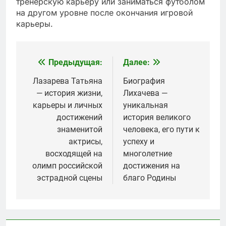
тренерскую карьеру или заниматься футболом
на другом уровне после окончания игровой
карьеры.
Предыдущая:
Далее:
Навигация
по
Лазарева Татьяна
Биография
— история жизни,
Лихачева —
записям
карьеры и личных
уникальная
достижений
история великого
знаменитой
человека, его пути к
актрисы,
успеху и
восходящей на
многолетние
олимп российской
достижения на
эстрадной сцены
благо Родины