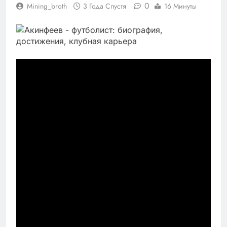
0
Mining_broth
3 Года Спустя
16 Минуты