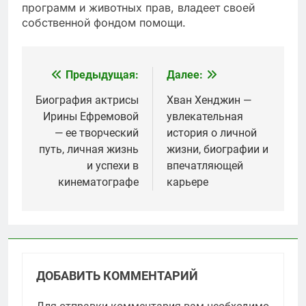
программ и животных прав, владеет своей
собственной фондом помощи.
Предыдущая:
Далее:
Навигация
по
Биография актрисы
Хван Хенджин —
Ирины Ефремовой
увлекательная
записям
— ее творческий
история о личной
путь, личная жизнь
жизни, биографии и
и успехи в
впечатляющей
кинематографе
карьере
ДОБАВИТЬ КОММЕНТАРИЙ