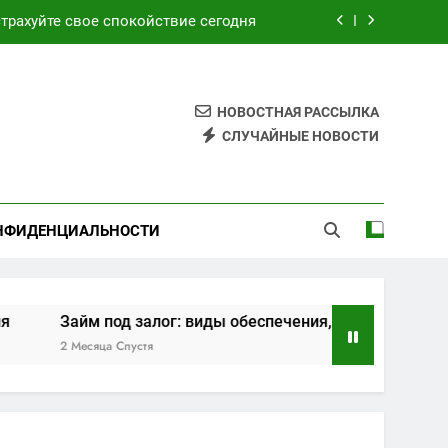
трахуйте свое спокойствие сегодня
ия, требования и этапы оформления
ским и турецким курортами сегодня
НОВОСТНАЯ РАССЫЛКА
СЛУЧАЙНЫЕ НОВОСТИ
 обзор возможностей и преимуществ
трахуйте свое спокойствие сегодня
НФИДЕНЦИАЛЬНОСТИ
ия, требования и этапы оформления
ским и турецким курортами сегодня
под залог: виды обеспечения, требования и этапы оформ
а Спустя