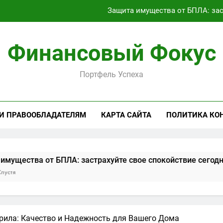
Защита имущества от БПЛА: зас
Займ под залог: виды обеспечен
Финансовый Фокус
Текущее состояние транспортного сообщения между россий
Портфель Успеха
Аренда Linux RDP сервера: полный
Защита имущества от БПЛА: зас
 И ПРАВООБЛАДАТЕЛЯМ
КАРТА САЙТА
ПОЛИТИКА КО
Займ под залог: виды обеспечен
Текущее состояние транспортного сообщения между россий
БПЛА: застрахуйте свое спокойствие сегодня
Займ 
2 Месяц
рила: Качество и Надежность для Вашего Дома