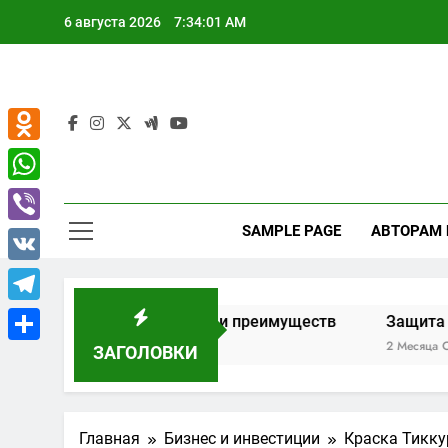
Перейти
6 августа 2026
7:34:02 AM
к
содержимому
Odnoklassniki
WhatsApp
SAMPLE PAGE
АВТОРАМ
Viber
VK
Telegram
р возможностей и преимуществ
Защита имущества от 
2 Месяца Спустя
ЗАГОЛОВКИ
Отправить
Главная
Бизнес и инвестиции
Краска Тикку