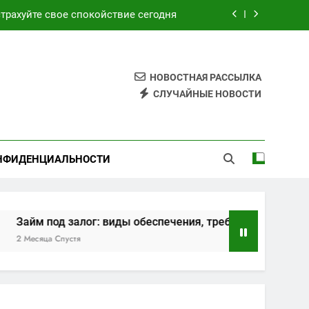
трахуйте свое спокойствие сегодня
ия, требования и этапы оформления
ским и турецким курортами сегодня
НОВОСТНАЯ РАССЫЛКА
 обзор возможностей и преимуществ
СЛУЧАЙНЫЕ НОВОСТИ
трахуйте свое спокойствие сегодня
ия, требования и этапы оформления
НФИДЕНЦИАЛЬНОСТИ
ским и турецким курортами сегодня
 залог: виды обеспечения, требования и этапы оформлен
устя