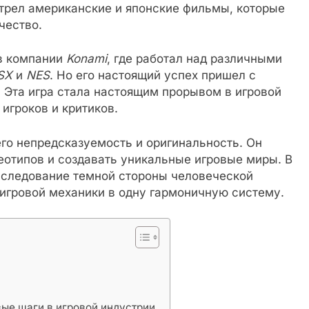
трел американские и японские фильмы, которые
чество.
 в компании
Konami
, где работал над различными
SX
и
NES
. Но его настоящий успех пришел с
. Эта игра стала настоящим прорывом в игровой
игроков и критиков.
го непредсказуемость и оригинальность. Он
еотипов и создавать уникальные игровые миры. В
исследование темной стороны человеческой
 игровой механики в одну гармоничную систему.
вые шаги в игровой индустрии