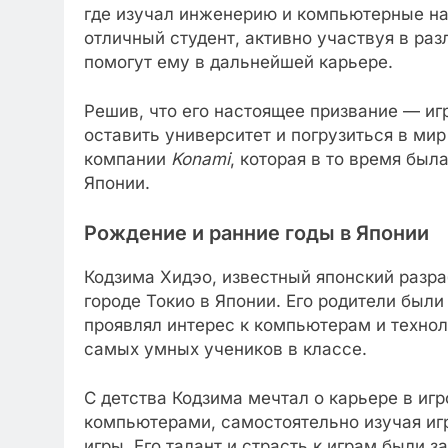
где изучал инженерию и компьютерные нау
отличный студент, активно участвуя в раз
помогут ему в дальнейшей карьере.
Решив, что его настоящее призвание — иг
оставить университет и погрузиться в мир
компании
Konami
, которая в то время был
Японии.
Рождение и ранние годы в Японии
Кодзима Хидэо, известный японский разраб
городе Токио в Японии. Его родители был
проявлял интерес к компьютерам и технол
самых умных учеников в классе.
С детства Кодзима мечтал о карьере в иг
компьютерами, самостоятельно изучая иг
игры. Его талант и страсть к играм были