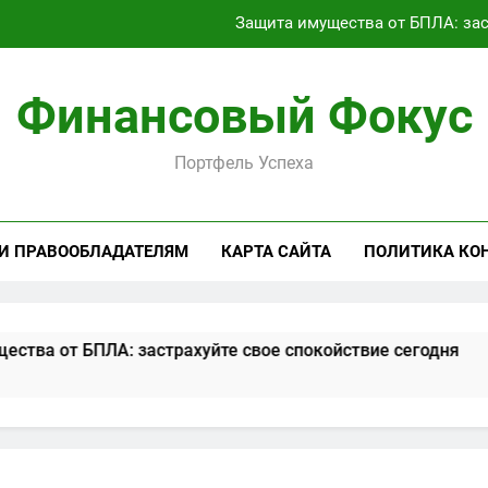
Защита имущества от БПЛА: зас
Займ под залог: виды обеспечен
Финансовый Фокус
Текущее состояние транспортного сообщения между россий
Аренда Linux RDP сервера: полный
Портфель Успеха
Защита имущества от БПЛА: зас
Займ под залог: виды обеспечен
 И ПРАВООБЛАДАТЕЛЯМ
КАРТА САЙТА
ПОЛИТИКА КО
Текущее состояние транспортного сообщения между россий
ЛА: застрахуйте свое спокойствие сегодня
Займ под
2 Месяца Сп