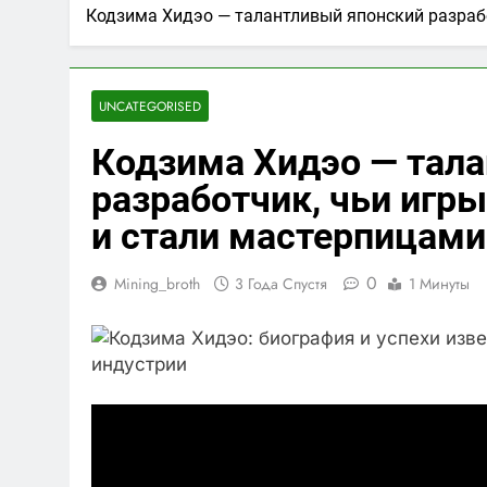
Кодзима Хидэо — талантливый японский разрабо
UNCATEGORISED
Кодзима Хидэо — тал
разработчик, чьи игр
и стали мастерпицами
0
Mining_broth
3 Года Спустя
1 Минуты