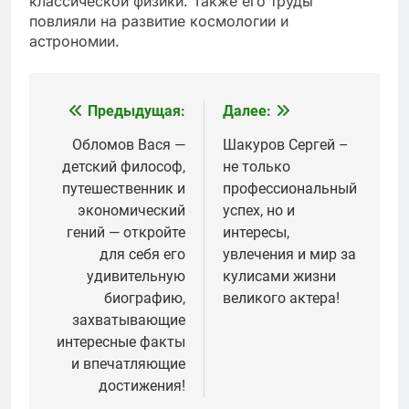
классической физики. Также его труды
повлияли на развитие космологии и
астрономии.
Предыдущая:
Далее:
Навигация
по
Обломов Вася —
Шакуров Сергей –
детский философ,
не только
записям
путешественник и
профессиональный
экономический
успех, но и
гений — откройте
интересы,
для себя его
увлечения и мир за
удивительную
кулисами жизни
биографию,
великого актера!
захватывающие
интересные факты
и впечатляющие
достижения!