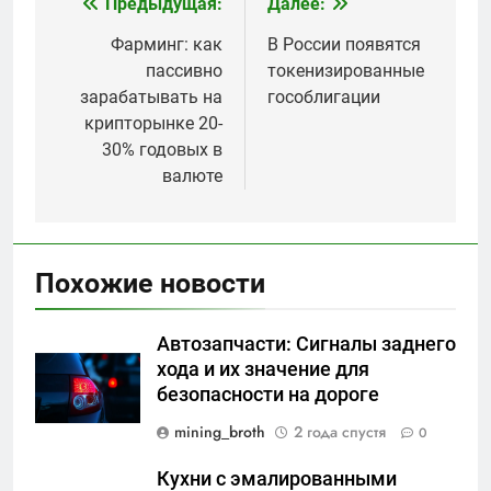
Предыдущая:
Далее:
Навигация
по
Фарминг: как
В России появятся
пассивно
токенизированные
записям
зарабатывать на
гособлигации
крипторынке 20-
30% годовых в
валюте
Похожие новости
Автозапчасти: Сигналы заднего
хода и их значение для
безопасности на дороге
mining_broth
2 года спустя
0
Кухни с эмалированными