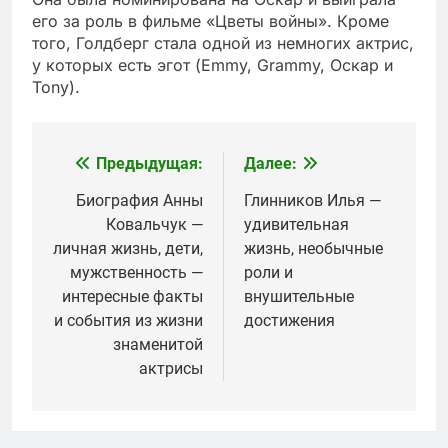
его за роль в фильме «Цветы войны». Кроме
того, Голдберг стала одной из немногих актрис,
у которых есть эгот (Emmy, Grammy, Оскар и
Tony).
Предыдущая:
Далее:
Навигация
по
Биография Анны
Глинников Илья —
Ковальчук —
удивительная
записям
личная жизнь, дети,
жизнь, необычные
мужственность —
роли и
интересные факты
внушительные
и события из жизни
достижения
знаменитой
актрисы