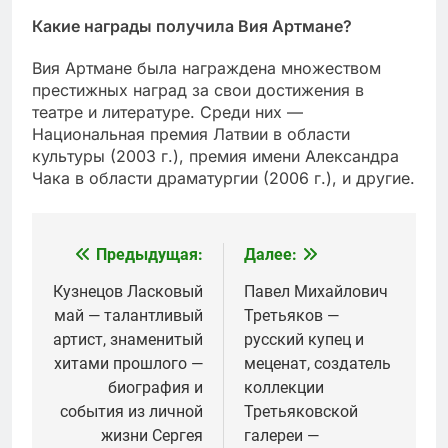
Какие награды получила Вия Артмане?
Вия Артмане была награждена множеством
престижных наград за свои достижения в
театре и литературе. Среди них —
Национальная премия Латвии в области
культуры (2003 г.), премия имени Александра
Чака в области драматургии (2006 г.), и другие.
Предыдущая:
Далее:
Навигация
по
Кузнецов Ласковый
Павел Михайлович
май — талантливый
Третьяков —
записям
артист, знаменитый
русский купец и
хитами прошлого —
меценат, создатель
биография и
коллекции
события из личной
Третьяковской
жизни Сергея
галереи —