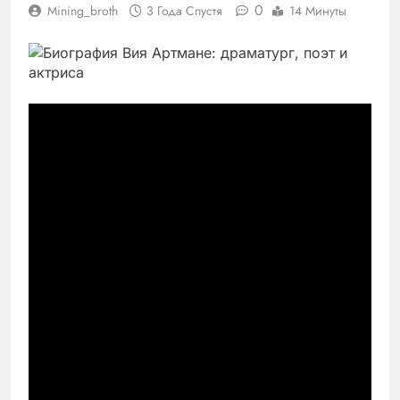
0
Mining_broth
3 Года Спустя
14 Минуты