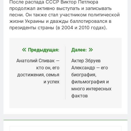
После распада СССР Виктор Петлюра
продолжал активно выступать и записывать
песни. Он также стал участником политической
жизни Украины и дважды баллотировался в
президенты страны (в 2004 и 2010 годах).
Предыдущая:
Далее:
Навигация
по
Анатолий Спивак —
Актер Збруев
кто он, его
Александр — его
записям
достижения, семья
биография,
и успех
фильмография и
много интересных
фактов