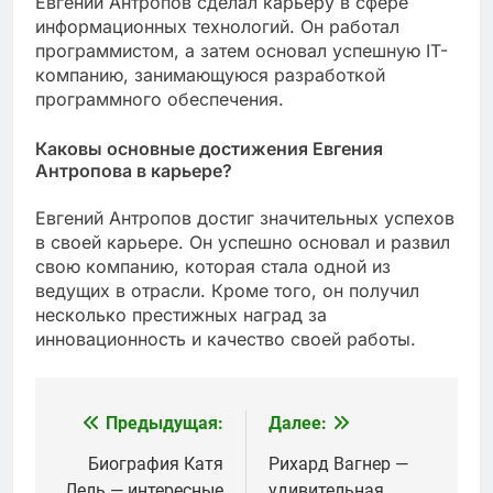
Евгений Антропов сделал карьеру в сфере
информационных технологий. Он работал
программистом, а затем основал успешную IT-
компанию, занимающуюся разработкой
программного обеспечения.
Каковы основные достижения Евгения
Антропова в карьере?
Евгений Антропов достиг значительных успехов
в своей карьере. Он успешно основал и развил
свою компанию, которая стала одной из
ведущих в отрасли. Кроме того, он получил
несколько престижных наград за
инновационность и качество своей работы.
Предыдущая:
Далее:
Навигация
по
Биография Катя
Рихард Вагнер —
Лель — интересные
удивительная