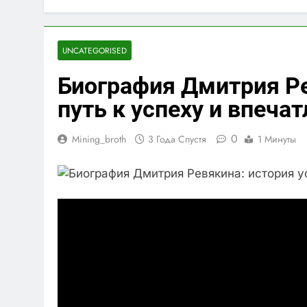
UNCATEGORISED
Биография Дмитрия Р
путь к успеху и впеч
0
Mining_broth
3 Года Спустя
1 Минуты