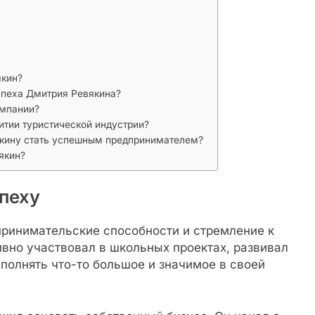
якин?
пеха Дмитрия Ревякина?
омпании?
итии туристической индустрии?
кину стать успешным предпринимателем?
якин?
спеху
принимательские способности и стремление к
вно участвовал в школьных проектах, развивал
ыполнять что-то большое и значимое в своей