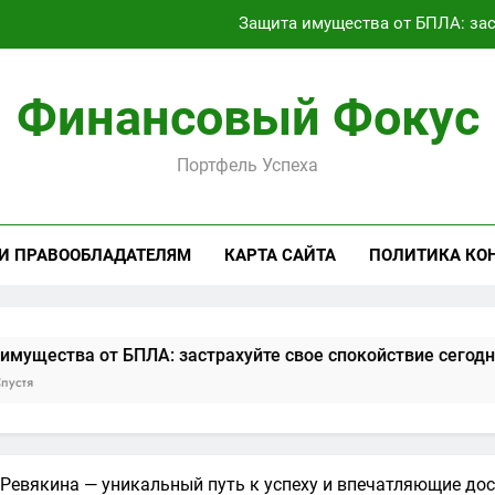
Защита имущества от БПЛА: зас
Займ под залог: виды обеспечен
Финансовый Фокус
Текущее состояние транспортного сообщения между россий
Портфель Успеха
Аренда Linux RDP сервера: полный
Защита имущества от БПЛА: зас
 И ПРАВООБЛАДАТЕЛЯМ
КАРТА САЙТА
ПОЛИТИКА КО
Займ под залог: виды обеспечен
Текущее состояние транспортного сообщения между россий
от БПЛА: застрахуйте свое спокойствие сегодня
За
2 М
Ревякина — уникальный путь к успеху и впечатляющие до