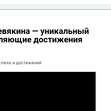
евякина — уникальный
атляющие достижения