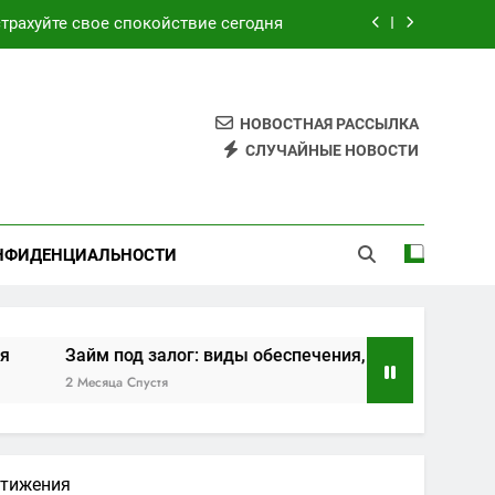
трахуйте свое спокойствие сегодня
ия, требования и этапы оформления
ским и турецким курортами сегодня
НОВОСТНАЯ РАССЫЛКА
СЛУЧАЙНЫЕ НОВОСТИ
 обзор возможностей и преимуществ
трахуйте свое спокойствие сегодня
НФИДЕНЦИАЛЬНОСТИ
ия, требования и этапы оформления
ским и турецким курортами сегодня
йм под залог: виды обеспечения, требования и этапы офо
есяца Спустя
стижения