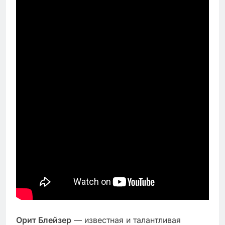
Орит Блейзер
— известная и талантливая