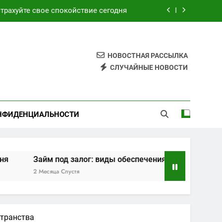
трахуйте свое спокойствие сегодня
ия, требования и этапы оформления
ским и турецким курортами сегодня
НОВОСТНАЯ РАССЫЛКА
СЛУЧАЙНЫЕ НОВОСТИ
 обзор возможностей и преимуществ
трахуйте свое спокойствие сегодня
НФИДЕНЦИАЛЬНОСТИ
ия, требования и этапы оформления
ским и турецким курортами сегодня
под залог: виды обеспечения, требования и этапы оформ
ца Спустя
транства