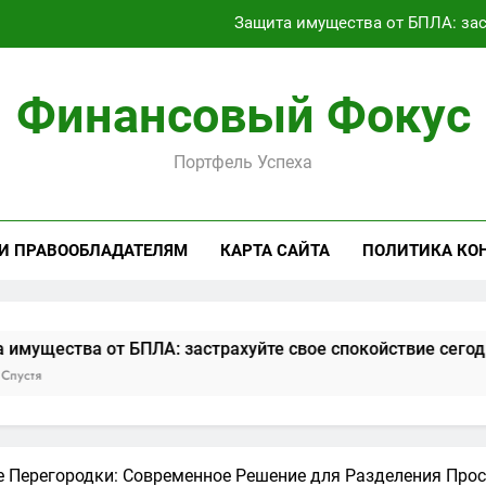
Защита имущества от БПЛА: зас
Займ под залог: виды обеспечен
Финансовый Фокус
Текущее состояние транспортного сообщения между россий
Портфель Успеха
Аренда Linux RDP сервера: полный
Защита имущества от БПЛА: зас
 И ПРАВООБЛАДАТЕЛЯМ
КАРТА САЙТА
ПОЛИТИКА КО
Займ под залог: виды обеспечен
Текущее состояние транспортного сообщения между россий
 БПЛА: застрахуйте свое спокойствие сегодня
Займ 
2 Меся
Перегородки: Современное Решение для Разделения Прос