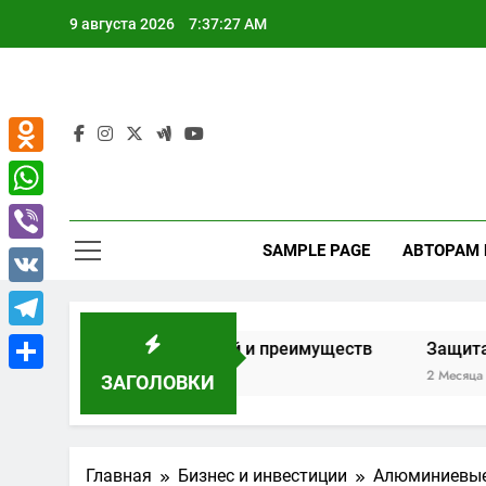
Перейти
9 августа 2026
7:37:28 AM
к
содержимому
Odnoklassniki
WhatsApp
SAMPLE PAGE
АВТОРАМ
Viber
VK
Telegram
р возможностей и преимуществ
Защита имущества от
2 Месяца Спустя
ЗАГОЛОВКИ
Отправить
Главная
Бизнес и инвестиции
Алюминиевые 