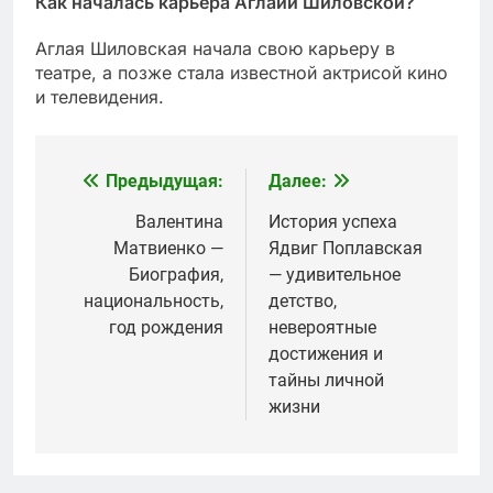
Как началась карьера Аглайи Шиловской?
Аглая Шиловская начала свою карьеру в
театре, а позже стала известной актрисой кино
и телевидения.
Предыдущая:
Далее:
Навигация
по
Валентина
История успеха
Матвиенко —
Ядвиг Поплавская
записям
Биография,
— удивительное
национальность,
детство,
год рождения
невероятные
достижения и
тайны личной
жизни